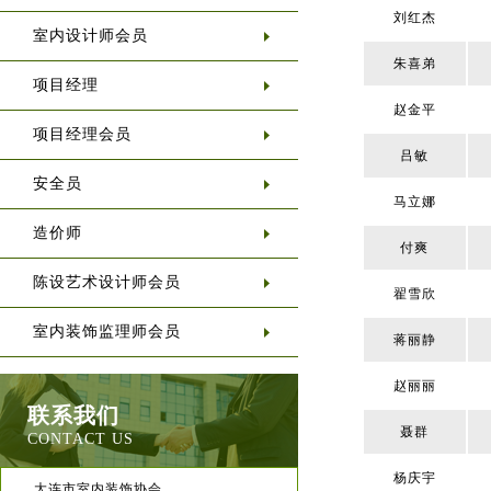
刘红杰
室内设计师会员
朱喜弟
项目经理
赵金平
项目经理会员
吕敏
安全员
马立娜
造价师
付爽
陈设艺术设计师会员
翟雪欣
室内装饰监理师会员
蒋丽静
赵丽丽
联系我们
聂群
CONTACT US
杨庆宇
大连市室内装饰协会