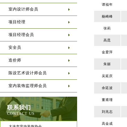
谭福年
室内设计师会员
杨崎峰
项目经理
张莉
项目经理会员
高昆
安全员
金爱萍
造价师
朱丽
陈设艺术设计师会员
吴延庆
室内装饰监理师会员
余廷波
董甫瑾
联系我们
刘兆志
CONTACT US
高金成
大连市室内装饰协会