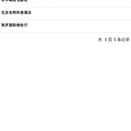
百年城面包新语
北京东郊民巷酒店
美罗国际报告厅
共
1
页
5
条记录