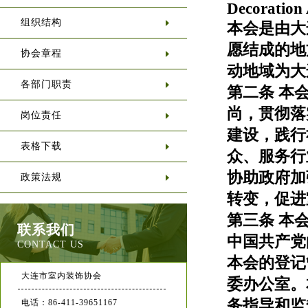
Decoration 
组织结构
本会是由大
愿结成的地
协会章程
动地域为大
各部门职责
第二条 本
尚，贯彻落
岗位责任
建设，践行
表格下载
众、服务行
协助政府加
政策法规
转变，促进
第三条 本
联系我们
中国共产党
CONTACT US
本会的登记
大连市室内装饰协会
委办公室。
务指导和监
电话：86-411-39651167