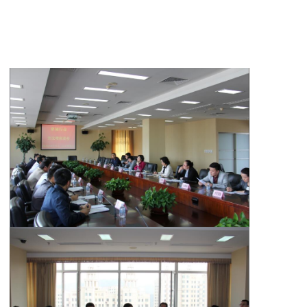
大连市
二0一