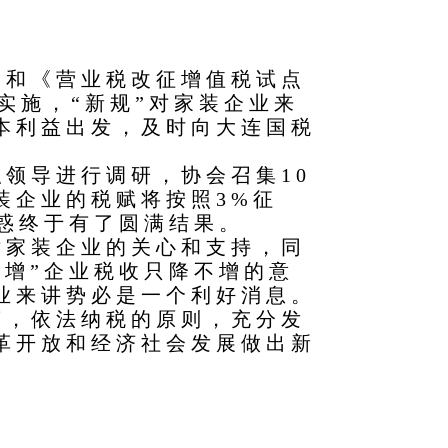
和《营业税改征增值税试点
实施，“新规”对家装企业来
本利益出发，及时向大连国税
领导进行调研，协会召集10
装企业的税赋将按照3%征
困惑终于有了圆满结果。
家装企业的关心和支持，同
改增”企业税收只降不增的意
业来讲势必是一个利好消息。
，依法纳税的原则，充分发
革开放和经济社会发展做出新