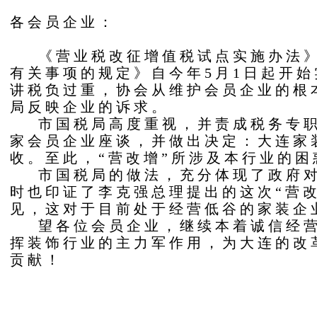
各会员企业：
《营业税改征增值税试点实施办法》
有关事项的规定》自今年5月1日起开始
讲税负过重，协会从维护会员企业的根
局反映企业的诉求。
市国税局高度重视，并责成税务专职
家会员企业座谈，并做出决定：大连家
收。至此，“营改增”所涉及本行业的
市国税局的做法，充分体现了政府对
时也印证了李克强总理提出的这次“营
见，这对于目前处于经营低谷的家装企
望各位会员企业，继续本着诚信经营
挥装饰行业的主力军作用，为大连的改
贡献！